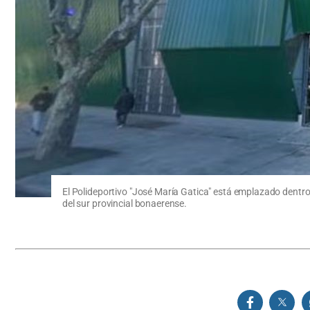
El Polideportivo "José María Gatica" está emplazado dentro
del sur provincial bonaerense.