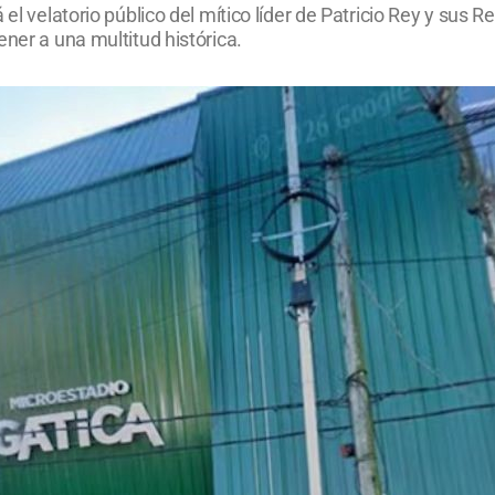
 el velatorio público del mítico líder de Patricio Rey y sus
ener a una multitud histórica.