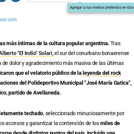
Agregar a tus medios preferidos en Goo
oral.com
bras más íntimas de la cultura popular argentina.
Tras
lberto "El Indio" Solari,
el sur del conurbano bonaerense
ón de dolor y agradecimiento más masiva de las últimas
icaron que el velatorio público de la
leyenda del rock
alaciones del Polideportivo Municipal "José María Gatica",
ico, partido de Avellaneda.
letamente techado
, seleccionado minuciosamente por
los accesos y garantizar la contención de los
miles de
arse desde distintos puntos del país, incluida una