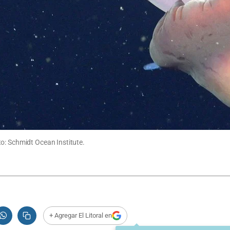
o: Schmidt Ocean Institute.
+ Agregar El Litoral en