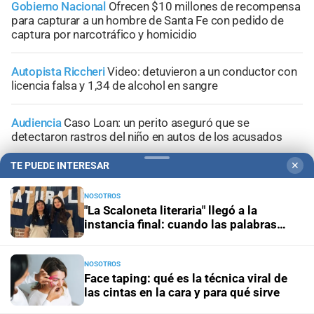
Gobierno Nacional
Ofrecen $10 millones de recompensa
para capturar a un hombre de Santa Fe con pedido de
captura por narcotráfico y homicidio
Autopista Riccheri
Video: detuvieron a un conductor con
licencia falsa y 1,34 de alcohol en sangre
Audiencia
Caso Loan: un perito aseguró que se
detectaron rastros del niño en autos de los acusados
TE PUEDE INTERESAR
✕
Juicio oral
Declaración clave: el enfermero aseguró que
Maradona “fue al baño” la noche anterior a su muerte
NOSOTROS
"La Scaloneta literaria" llegó a la
instancia final: cuando las palabras
salen a la cancha en equipo
NOSOTROS
+
Información General
Face taping: qué es la técnica viral de
las cintas en la cara y para qué sirve