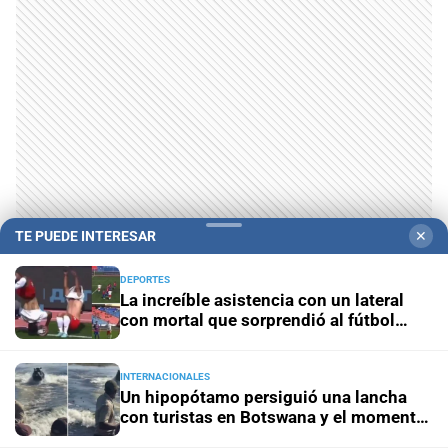
TE PUEDE INTERESAR
✕
DEPORTES
La increíble asistencia con un lateral
con mortal que sorprendió al fútbol
ruso
INTERNACIONALES
Un hipopótamo persiguió una lancha
con turistas en Botswana y el momento
Campolitoral
Revista Nosotros
Clasificados
CYD Litoral
quedó grabado en video