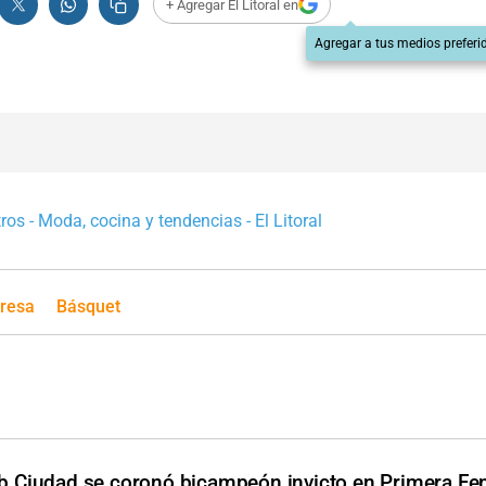
+ Agregar El Litoral en
Agregar a tus medios preferi
os - Moda, cocina y tendencias - El Litoral
presa
Básquet
b Ciudad se coronó bicampeón invicto en Primera F