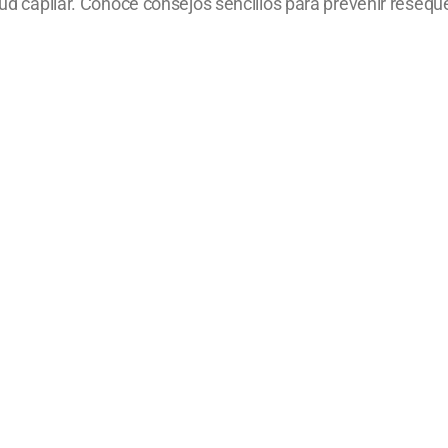
lud capilar. Conocé consejos sencillos para prevenir resequed