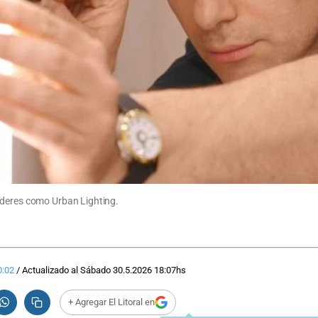
íderes como Urban Lighting.
0:02
/
Actualizado al
Sábado 30.5.2026
18:07
hs
+ Agregar El Litoral en