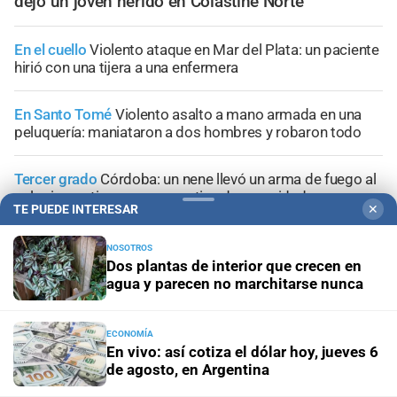
dejó un joven herido en Colastiné Norte
En el cuello
Violento ataque en Mar del Plata: un paciente
hirió con una tijera a una enfermera
En Santo Tomé
Violento asalto a mano armada en una
peluquería: maniataron a dos hombres y robaron todo
Tercer grado
Córdoba: un nene llevó un arma de fuego al
colegio y activaron un operativo de seguridad
TE PUEDE INTERESAR
✕
Avanza la causa
Juicio por la muerte de Maradona:
NOSOTROS
declarará por primera vez el enfermero acusado
Dos plantas de interior que crecen en
agua y parecen no marchitarse nunca
ECONOMÍA
En vivo: así cotiza el dólar hoy, jueves 6
+
Información General
de agosto, en Argentina