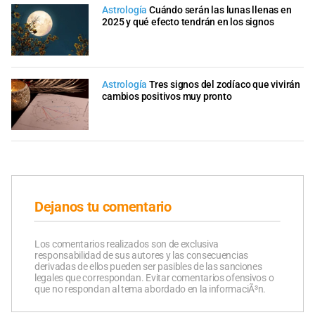
Astrología
Cuándo serán las lunas llenas en
2025 y qué efecto tendrán en los signos
Astrología
Tres signos del zodíaco que vivirán
cambios positivos muy pronto
Dejanos tu comentario
Los comentarios realizados son de exclusiva
responsabilidad de sus autores y las consecuencias
derivadas de ellos pueden ser pasibles de las sanciones
legales que correspondan. Evitar comentarios ofensivos o
que no respondan al tema abordado en la informaciÃ³n.