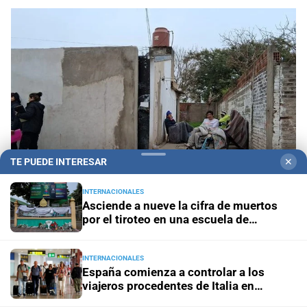
TE PUEDE INTERESAR
✕
INTERNACIONALES
Asciende a nueve la cifra de muertos
Geriátricos clandestinos
"¿Para qué denunciar?":
por el tiroteo en una escuela de
la joven que alertó cuatro meses antes del
Tailandia
incendio reclama ser escuchada
INTERNACIONALES
España comienza a controlar a los
viajeros procedentes de Italia en
Penas máximas
Pedirán 15 años de prisión para madre e
aeropuertos y fronteras
hija por el crimen de Jeremías Monzón