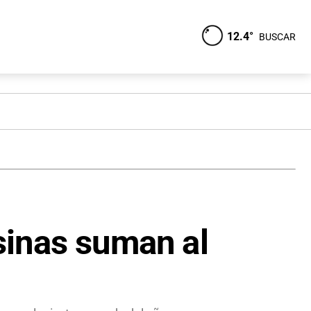
12.4°
BUSCAR
isinas suman al