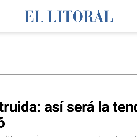
ruida: así será la te
6