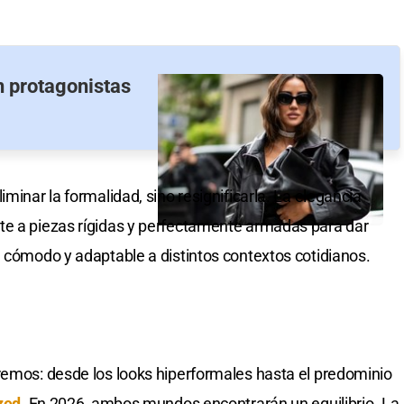
 protagonistas
minar la formalidad, sino resignificarla. La elegancia
te a piezas rígidas y perfectamente armadas para dar
, cómodo y adaptable a distintos contextos cotidianos.
remos: desde los looks hiperformales hasta el predominio
zed
. En 2026, ambos mundos encontrarán un equilibrio. La