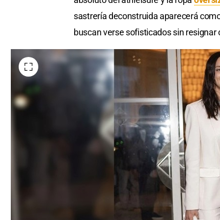
sastrería deconstruida aparecerá com
buscan verse sofisticados sin resigna