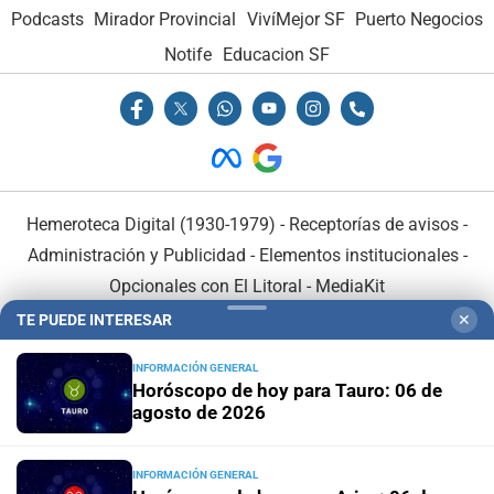
Podcasts
Mirador Provincial
VivíMejor SF
Puerto Negocios
Notife
Educacion SF
Hemeroteca Digital (1930-1979)
-
Receptorías de avisos
-
Administración y Publicidad
-
Elementos institucionales
-
Opcionales con El Litoral
-
MediaKit
TE PUEDE INTERESAR
✕
El Litoral es miembro de:
INFORMACIÓN GENERAL
Horóscopo de hoy para Tauro: 06 de
agosto de 2026
INFORMACIÓN GENERAL
En Asociación con: