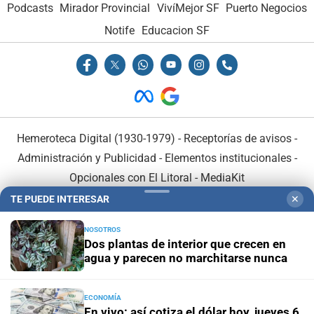
Podcasts
Mirador Provincial
VivíMejor SF
Puerto Negocios
Notife
Educacion SF
Hemeroteca Digital (1930-1979)
-
Receptorías de avisos
-
Administración y Publicidad
-
Elementos institucionales
-
Opcionales con El Litoral
-
MediaKit
TE PUEDE INTERESAR
✕
El Litoral es miembro de:
NOSOTROS
Dos plantas de interior que crecen en
agua y parecen no marchitarse nunca
ECONOMÍA
En Asociación con:
En vivo: así cotiza el dólar hoy, jueves 6