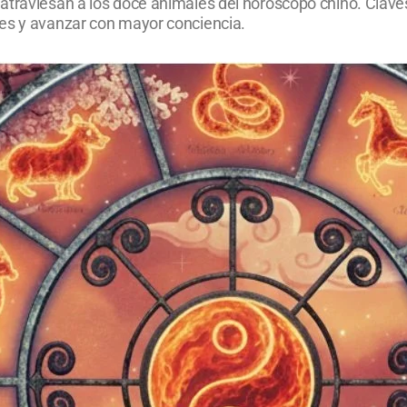
traviesan a los doce animales del horóscopo chino. Claves 
des y avanzar con mayor conciencia.