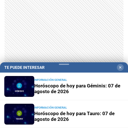
TE PUEDE INTERESAR
✕
INFORMACIÓN GENERAL
Horóscopo de hoy para Géminis: 07 de
agosto de 2026
INFORMACIÓN GENERAL
Horóscopo de hoy para Tauro: 07 de
Campolitoral
Revista Nosotros
Clasificados
CYD Litoral
agosto de 2026
Podcasts
Mirador Provincial
VivíMejor SF
Puerto Negocios