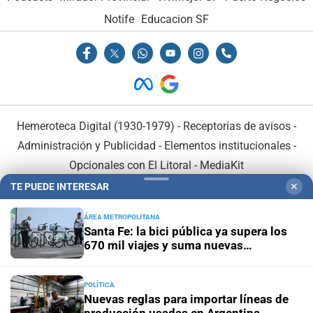
Notife
Educacion SF
Hemeroteca Digital (1930-1979)
-
Receptorías de avisos
-
Administración y Publicidad
-
Elementos institucionales
-
Opcionales con El Litoral
-
MediaKit
TE PUEDE INTERESAR
✕
El Litoral es miembro de:
ÁREA METROPOLITANA
Santa Fe: la bici pública ya supera los
670 mil viajes y suma nuevas
estaciones
POLÍTICA
En Asociación con:
Nuevas reglas para importar líneas de