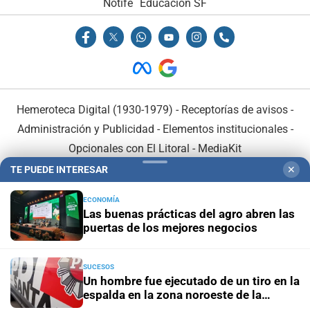
Notife
Educacion SF
Hemeroteca Digital (1930-1979)
-
Receptorías de avisos
-
Administración y Publicidad
-
Elementos institucionales
-
Opcionales con El Litoral
-
MediaKit
TE PUEDE INTERESAR
✕
El Litoral es miembro de:
ECONOMÍA
Las buenas prácticas del agro abren las
puertas de los mejores negocios
SUCESOS
En Asociación con:
Un hombre fue ejecutado de un tiro en la
espalda en la zona noroeste de la
ciudad