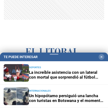
TE PUEDE INTERESAR
✕
Campolitoral
Revista Nosotros
Clasificados
CYD Litoral
DEPORTES
La increíble asistencia con un lateral
Podcasts
Mirador Provincial
VivíMejor SF
Puerto Negocios
con mortal que sorprendió al fútbol
ruso
Notife
Educacion SF
INTERNACIONALES
Un hipopótamo persiguió una lancha
con turistas en Botswana y el momento
quedó grabado en video