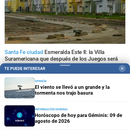
Santa Fe ciudad
Esmeralda Este II: la Villa
Suramericana que después de los Juegos será
hogar de 346 familias
TE PUEDE INTERESAR
✕
"Geriátrico del horror"
¿Qué pasó con el Observatorio
OPINIÓN
municipal de asilos de ancianos en la ciudad de Santa
El viento se llevó a un grande y la
Fe?
tormenta nos trajo basura
Ante el fenómeno de El Niño
El mapa que protege a
INFORMACIÓN GENERAL
Santa Fe del agua: dónde están los 54 puntos de
Horóscopo de hoy para Géminis: 09 de
bombeo
agosto de 2026