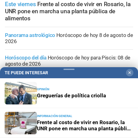
Este viernes
Frente al costo de vivir en Rosario, la
UNR pone en marcha una planta pública de
alimentos
Panorama astrológico
Horóscopo de hoy 8 de agosto de
2026
Horóscopo del día
Horóscopo de hoy para Piscis: 08 de
agosto de 2026
TE PUEDE INTERESAR
✕
Horóscopo del día
Horóscopo de hoy para Acuario: 08
de agosto de 2026
OPINIÓN
Greguerías de política criolla
Horóscopo del día
Horóscopo de hoy para Capricornio:
08 de agosto de 2026
INFORMACIÓN GENERAL
Frente al costo de vivir en Rosario, la
UNR pone en marcha una planta pública
de alimentos