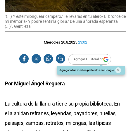
"(...) Y este milonguear campero/ Te llevarás en tu alero/ El bronce de
mi memoria/ Y podré sentir la gloria/ De una añorada esperanza
(...)". Gentileza
Miércoles 20.8.2025
23:02
+ Agregar El Litoral en
Agregar a tus medios preferidos en Google
Por Miguel Ángel Reguera
La cultura de la llanura tiene su propia biblioteca. En
ella anidan refranes, leyendas, payadores, huellas,
paisajes, zambas, retratos, milongas, las típicas