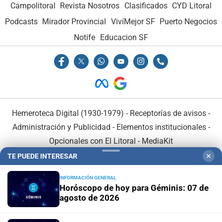
Campolitoral
Revista Nosotros
Clasificados
CYD Litoral
Podcasts
Mirador Provincial
VivíMejor SF
Puerto Negocios
Notife
Educacion SF
Hemeroteca Digital (1930-1979)
-
Receptorías de avisos
-
Administración y Publicidad
-
Elementos institucionales
-
Opcionales con El Litoral
-
MediaKit
TE PUEDE INTERESAR
✕
El Litoral es miembro de:
INFORMACIÓN GENERAL
Horóscopo de hoy para Géminis: 07 de
agosto de 2026