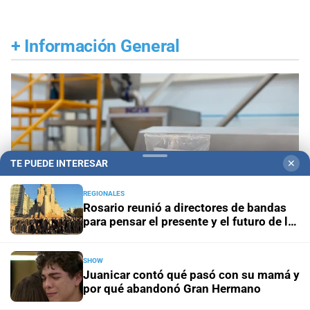
+
Información General
TE PUEDE INTERESAR
✕
REGIONALES
Rosario reunió a directores de bandas
para pensar el presente y el futuro de la
profesión
SHOW
Juanicar contó qué pasó con su mamá y
Este viernes
Frente al costo de vivir en Rosario, la
por qué abandonó Gran Hermano
UNR pone en marcha una planta pública de