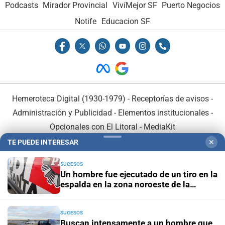
Podcasts
Mirador Provincial
VivíMejor SF
Puerto Negocios
Notife
Educacion SF
Hemeroteca Digital (1930-1979)
-
Receptorías de avisos
-
Administración y Publicidad
-
Elementos institucionales
-
Opcionales con El Litoral
-
MediaKit
TE PUEDE INTERESAR
✕
El Litoral es miembro de:
SUCESOS
Un hombre fue ejecutado de un tiro en la
espalda en la zona noroeste de la
ciudad
SUCESOS
En Asociación con:
Buscan intensamente a un hombre que