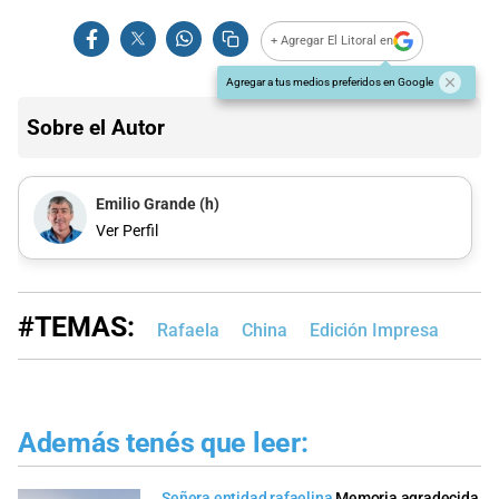
+ Agregar El Litoral en
Agregar a tus medios preferidos en Google
Sobre el Autor
Emilio Grande (h)
Ver Perfil
#TEMAS:
Rafaela
China
Edición Impresa
Además tenés que leer:
Señera entidad rafaelina
Memoria agradecida