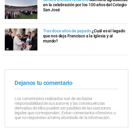
en la celebración por los 100 años del Colegio
San José
Tras doce años de papado
¿Cuál es el legado
que nos deja Francisco a la Iglesia y al
mundo?
Dejanos tu comentario
Los comentarios realizados son de exclusiva
responsabilidad de sus autores y las consecuencias
derivadas de ellos pueden ser pasibles de las sanciones
legales que correspondan. Evitar comentarios ofensivos o
que no respondan al tema abordado en la información.