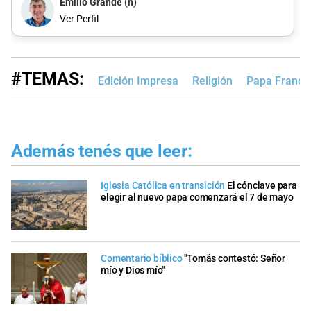
Emilio Grande (h)
Ver Perfil
#TEMAS:
Edición Impresa
Religión
Papa Franci
Además tenés que leer:
Iglesia Católica en transición
El cónclave para
elegir al nuevo papa comenzará el 7 de mayo
Comentario bíblico
"Tomás contestó: Señor
mío y Dios mío"