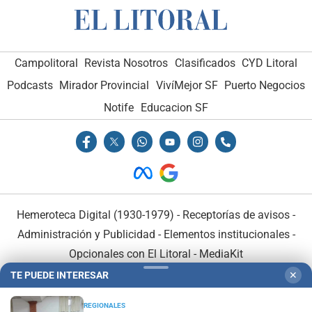
Campolitoral
Revista Nosotros
Clasificados
CYD Litoral
Podcasts
Mirador Provincial
VivíMejor SF
Puerto Negocios
Notife
Educacion SF
Hemeroteca Digital (1930-1979)
-
Receptorías de avisos
-
Administración y Publicidad
-
Elementos institucionales
-
Opcionales con El Litoral
-
MediaKit
TE PUEDE INTERESAR
✕
El Litoral es miembro de:
REGIONALES