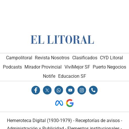
Campolitoral
Revista Nosotros
Clasificados
CYD Litoral
Podcasts
Mirador Provincial
VivíMejor SF
Puerto Negocios
Notife
Educacion SF
Hemeroteca Digital (1930-1979)
-
Receptorías de avisos
-
Administración y Publicidad
-
Elementos institucionales
-