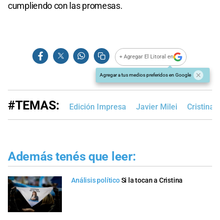
cumpliendo con las promesas.
+ Agregar El Litoral en
Agregar a tus medios preferidos en Google
#TEMAS:
Edición Impresa
Javier Milei
Cristina 
Además tenés que leer:
Análisis político
Si la tocan a Cristina