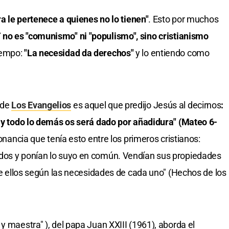
ra le pertenece a quienes no lo tienen"
. Esto por muchos
Y
no es "comunismo" ni "populismo", sino cristianismo
iempo:
"La necesidad da derechos"
y lo entiendo como
 de
Los Evangelios
es aquel que predijo Jesús al decirnos
:
, y todo lo demás os será dado por añadidura" (Mateo 6-
sonancia que tenía esto entre los primeros cristianos:
dos y ponían lo suyo en común. Vendían sus propiedades
tre ellos según las necesidades de cada uno" (Hechos de los
y maestra" ), del papa Juan XXIII (1961), aborda el