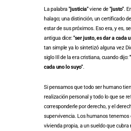
La palabra
"justicia"
viene de
"justo"
. E
halago; una distinción, un certificado 
estar de sus próximos. Eso era, y es, se
antigua dice:
"ser justo, es dar a cada
tan simple ya lo sintetizó alguna vez D
siglo IIl de la era cristiana, cuando dijo:
"
cada uno lo suyo"
.
Si pensamos que todo ser humano tiene u
realización personal y todo lo que se re
corresponderle por derecho, y el derech
supervivencia. Los humanos tenemos der
vivienda propia, a un sueldo que cubr