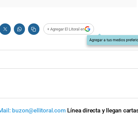
+ Agregar El Litoral en
Agregar a tus medios preferi
Mail:
buzon@ellitoral.com
Línea directa y llegan carta