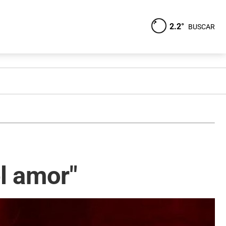
2.2°
BUSCAR
el amor"