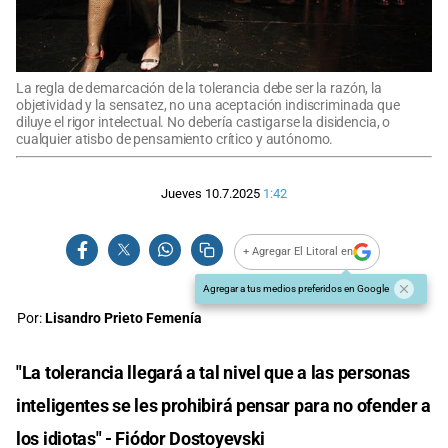
La regla de demarcación de la tolerancia debe ser la razón, la
objetividad y la sensatez, no una aceptación indiscriminada que
diluye el rigor intelectual. No debería castigarse la disidencia, o
cualquier atisbo de pensamiento crítico y autónomo.
Jueves 10.7.2025
1:42
+ Agregar El Litoral en
Agregar a tus medios preferidos en Google
Por:
Lisandro Prieto Femenía
"La tolerancia llegará a tal nivel que a las personas
inteligentes se les prohibirá pensar para no ofender a
los idiotas" - Fiódor Dostoyevski