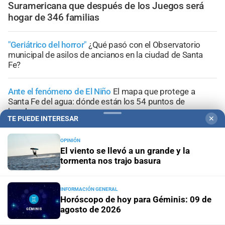
Suramericana que después de los Juegos será
hogar de 346 familias
"Geriátrico del horror"
¿Qué pasó con el Observatorio
municipal de asilos de ancianos en la ciudad de Santa
Fe?
Ante el fenómeno de El Niño
El mapa que protege a
Santa Fe del agua: dónde están los 54 puntos de
bombeo
TE PUEDE INTERESAR
✕
Clima
Qué dice el pronóstico de este sábado en la ciudad
OPINIÓN
de Santa Fe
El viento se llevó a un grande y la
tormenta nos trajo basura
Gestión de Riesgo
Fenómeno El Niño: así es el portal
informativo que lanzó la ciudad de Santa Fe
INFORMACIÓN GENERAL
Horóscopo de hoy para Géminis: 09 de
agosto de 2026