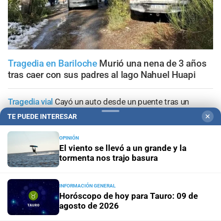
Tragedia en Bariloche
Murió una nena de 3 años
tras caer con sus padres al lago Nahuel Huapi
Tragedia vial
Cayó un auto desde un puente tras un
choque múltiple en Mendoza: hay un muerto y varios
TE PUEDE INTERESAR
✕
heridos
OPINIÓN
Geriátricos clandestinos
"¿Para qué denunciar?": la joven
El viento se llevó a un grande y la
que alertó cuatro meses antes del incendio reclama ser
tormenta nos trajo basura
escuchada
INFORMACIÓN GENERAL
Penas máximas
Pedirán 15 años de prisión para madre e
Horóscopo de hoy para Tauro: 09 de
hija por el crimen de Jeremías Monzón
agosto de 2026