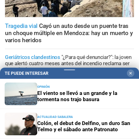
Tragedia vial
Cayó un auto desde un puente tras
un choque múltiple en Mendoza: hay un muerto y
varios heridos
Geriátricos clandestinos
"¿Para qué denunciar?": la joven
que alertó cuatro meses antes del incendio reclama ser
escuchada
TE PUEDE INTERESAR
✕
Penas máximas
Pedirán 15 años de prisión para madre e
OPINIÓN
hija por el crimen de Jeremías Monzón
El viento se llevó a un grande y la
tormenta nos trajo basura
Encubrimiento agravado
Caso Agostina Vega: la
reacción de sus abuelos tras las nuevas detenciones
ACTUALIDAD SABALERA
Colón, el debut de Delfino, un duro San
Telmo y el sábado ante Patronato
En la zona noroeste
Persiguieron y detuvieron a una
pareja en auto que llevaba una pistola de grueso calibre