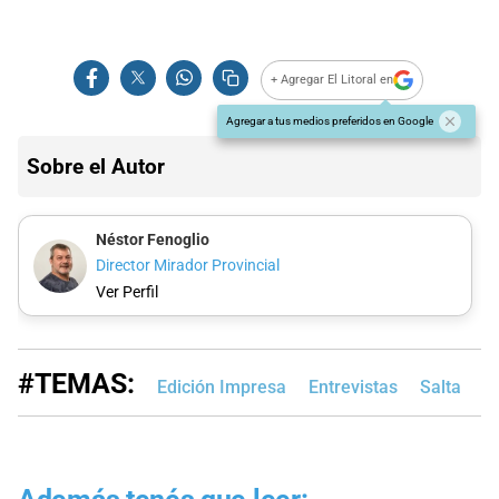
+ Agregar El Litoral en
Agregar a tus medios preferidos en Google
Sobre el Autor
Néstor Fenoglio
Director Mirador Provincial
Ver Perfil
#TEMAS:
Edición Impresa
Entrevistas
Salta
B