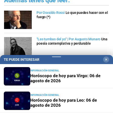
Además tenés que leer:
Por Osvaldo Rossi
Lo que puedes hacer con el
fuego (*)
"Las tumbas del yo" | Por Augusto Munaro
Una
poesía contemplativa y perdurable
TE PUEDE INTERESAR
✕
INFORMACIÓN GENERAL
Horóscopo de hoy para Virgo: 06 de
agosto de 2026
Dejanos tu comentario
INFORMACIÓN GENERAL
Los comentarios realizados son de exclusiva
Horóscopo de hoy para Leo: 06 de
responsabilidad de sus autores y las consecuencias
derivadas de ellos pueden ser pasibles de las sanciones
agosto de 2026
legales que correspondan. Evitar comentarios ofensivos o
que no respondan al tema abordado en la información.