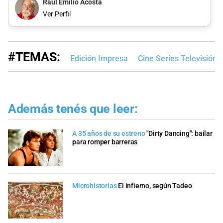
Raúl Emilio Acosta
Ver Perfil
#TEMAS:
Edición Impresa
Cine Series Televisión
Además tenés que leer:
A 35 años de su estreno
"Dirty Dancing": bailar
para romper barreras
Microhistorias
El infierno, según Tadeo