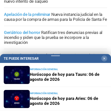
nuevo intento de saqueo
Apelación de la preliminar
Nueva instancia judicial en la
causa por la compra de armas para la Policía de Santa Fe
Geriátrico del horror
Ratifican tres denuncias previas al
incendio y piden que la prueba se incorpore a la
investigación
En Clucellas
Accidente fatal en la Autovía 19: volcó un
TE PUEDE INTERESAR
✕
camión frigorífico y murió uno de sus ocupantes
INFORMACIÓN GENERAL
Horóscopo de hoy para Tauro: 06 de
agosto de 2026
+
Información General
INFORMACIÓN GENERAL
Horóscopo de hoy para Aries: 06 de
agosto de 2026