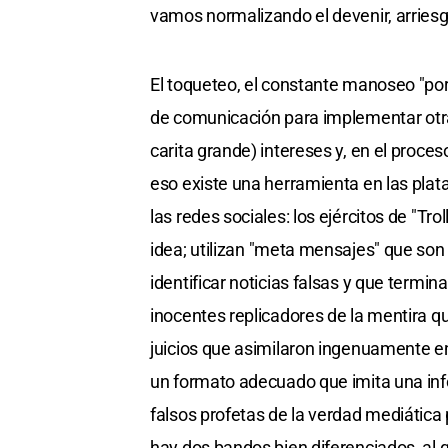
vamos normalizando el devenir, arriesg
El toqueteo, el constante manoseo "porn
de comunicación para implementar otras
carita grande) intereses y, en el proce
eso existe una herramienta en las pla
las redes sociales: los ejércitos de "Tr
idea; utilizan "meta mensajes" que son
identificar noticias falsas y que termi
inocentes replicadores de la mentira qu
juicios que asimilaron ingenuamente e
un formato adecuado que imita una info
falsos profetas de la verdad mediática 
hay dos bandos bien diferenciados, al q