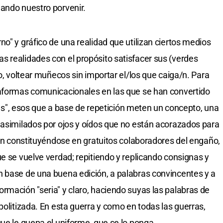
ando nuestro porvenir.
o" y gráfico de una realidad que utilizan ciertos medios
 realidades con el propósito satisfacer sus (verdes
so, voltear muñecos sin importar el/los que caiga/n. Para
taformas comunicacionales en las que se han convertido
olls", esos que a base de repetición meten un concepto, una
 asimilados por ojos y oídos que no están acorazados para
nan constituyéndose en gratuitos colaboradores del engaño,
e se vuelve verdad; repitiendo y replicando consignas y
n base de una buena edición, a palabras convincentes y a
rmación "seria" y claro, haciendo suyas las palabras de
politizada. En esta guerra y como en todas las guerras,
ue le quepa el uniforme, que se lo ponga.