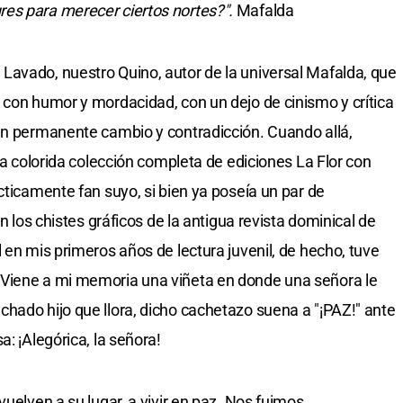
es para merecer ciertos nortes?".
Mafalda
Lavado, nuestro Quino, autor de la universal Mafalda, que
 con humor y mordacidad, con un dejo de cinismo y crítica
en permanente cambio y contradicción. Cuando allá,
 la colorida colección completa de ediciones La Flor con
cticamente fan suyo, si bien ya poseía un par de
en los chistes gráficos de la antigua revista dominical de
 en mis primeros años de lectura juvenil, de hecho, tuve
 Viene a mi memoria una viñeta en donde una señora le
hado hijo que llora, dicho cachetazo suena a "¡PAZ!" ante
a: ¡Alegórica, la señora!
vuelven a su lugar, a vivir en paz. Nos fuimos