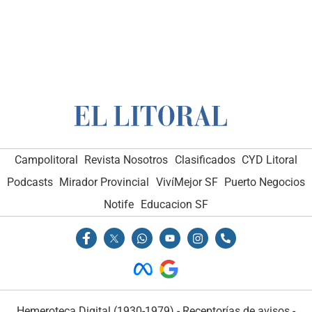
Campolitoral
Revista Nosotros
Clasificados
CYD Litoral
Podcasts
Mirador Provincial
VivíMejor SF
Puerto Negocios
Notife
Educacion SF
Hemeroteca Digital (1930-1979)
-
Receptorías de avisos
-