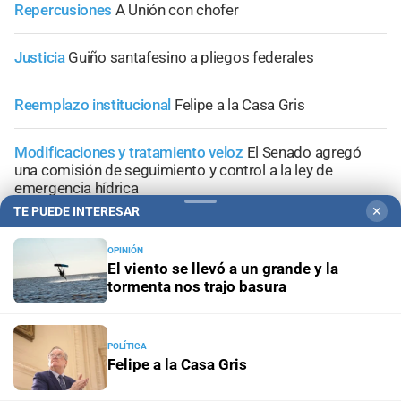
Repercusiones
A Unión con chofer
Justicia
Guiño santafesino a pliegos federales
Reemplazo institucional
Felipe a la Casa Gris
Modificaciones y tratamiento veloz
El Senado agregó
una comisión de seguimiento y control a la ley de
emergencia hídrica
TE PUEDE INTERESAR
✕
OPINIÓN
El viento se llevó a un grande y la
tormenta nos trajo basura
+
Área Metropolitana
POLÍTICA
Felipe a la Casa Gris