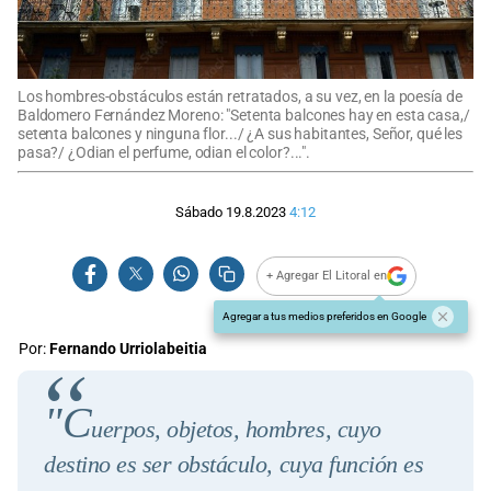
Los hombres-obstáculos están retratados, a su vez, en la poesía de
Baldomero Fernández Moreno: "Setenta balcones hay en esta casa,/
setenta balcones y ninguna flor.../ ¿A sus habitantes, Señor, qué les
pasa?/ ¿Odian el perfume, odian el color?...".
Sábado 19.8.2023
4:12
+ Agregar El Litoral en
Agregar a tus medios preferidos en Google
Por:
Fernando Urriolabeitia
"C
uerpos, objetos, hombres, cuyo
destino es ser obstáculo, cuya función es