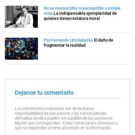
No es mensurable ni perceptible a simple
vista
La indispensable ejemplaridad de
quienes tienen estatura moral
Por Fernando Urriolabeitia
El daño de
fragmentar la realidad
Dejanos tu comentario
Los comentarios realizados son de exclusiva
responsabilidad de sus autores y las consecuencias
derivadas de ellos pueden ser pasibles de las sanciones
legales que correspondan. Evitar comentarios ofensivos o
que no respondan al tema abordado en la información.