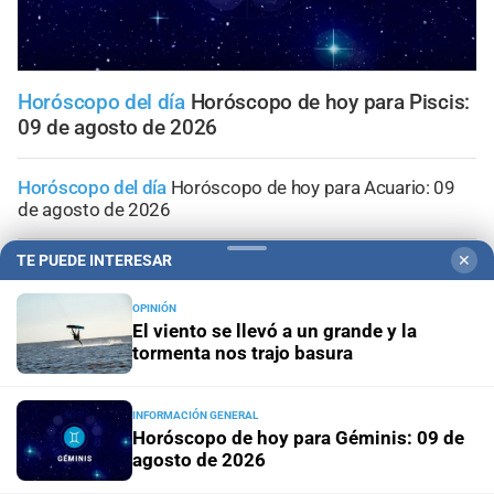
Horóscopo del día
Horóscopo de hoy para Piscis:
09 de agosto de 2026
Horóscopo del día
Horóscopo de hoy para Acuario: 09
de agosto de 2026
TE PUEDE INTERESAR
✕
Horóscopo del día
Horóscopo de hoy para Capricornio:
09 de agosto de 2026
OPINIÓN
El viento se llevó a un grande y la
Horóscopo del día
Horóscopo de hoy para Sagitario: 09
tormenta nos trajo basura
de agosto de 2026
INFORMACIÓN GENERAL
Horóscopo del día
Horóscopo de hoy para Escorpio: 09
Horóscopo de hoy para Géminis: 09 de
de agosto de 2026
agosto de 2026