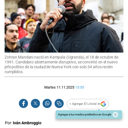
Zohran Mandani nació en Kampala (Ugranda), el 18 de octubre de
1991. Candidato abiertamente disruptivo, se convirtió en el nuevo
jefe político de la ciudad de Nueva York con solo 34 años recién
cumplidos.
Martes 11.11.2025
13:35
+ Agregar El Litoral en
Agregar a tus medios preferidos en Google
Por:
Iván Ambroggio