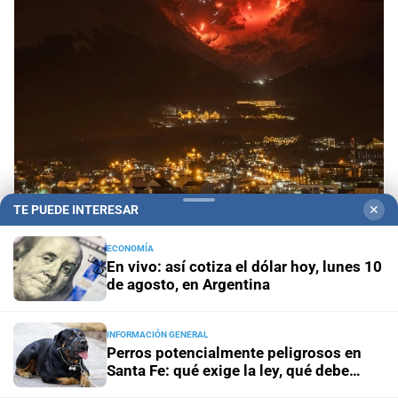
TE PUEDE INTERESAR
✕
Invierno fueguino
Ushuaia se iluminó con más de
100 antorchas en una tradicional bajada por el
ECONOMÍA
cerro Martial
En vivo: así cotiza el dólar hoy, lunes 10
de agosto, en Argentina
Tenencia responsable
Perros potencialmente peligrosos
en Santa Fe: qué exige la ley, qué debe hacer el dueño y
INFORMACIÓN GENERAL
cómo actuar ante un ataque
Perros potencialmente peligrosos en
Santa Fe: qué exige la ley, qué debe
hacer el dueño y cómo actuar ante un
Condiciones meteorológicas
El Paso Cristo Redentor