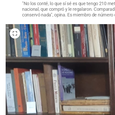
"No los conté, lo que sí sé es que tengo 210 metro
nacional, que compró y le regalaron. Comparad
conservó nada", opina. Es miembro de número de