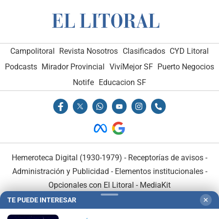
Campolitoral
Revista Nosotros
Clasificados
CYD Litoral
Podcasts
Mirador Provincial
VivíMejor SF
Puerto Negocios
Notife
Educacion SF
Hemeroteca Digital (1930-1979)
-
Receptorías de avisos
-
Administración y Publicidad
-
Elementos institucionales
-
Opcionales con El Litoral
-
MediaKit
TE PUEDE INTERESAR
✕
El Litoral es miembro de: