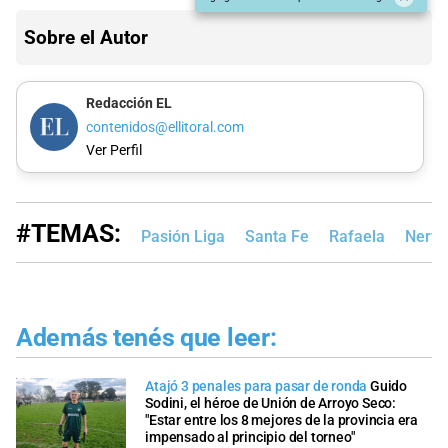
Sobre el Autor
Redacción EL
contenidos@ellitoral.com
Ver Perfil
#TEMAS:
Pasión Liga
Santa Fe
Rafaela
Nery 
Además tenés que leer:
Atajó 3 penales para pasar de ronda
Guido
Sodini, el héroe de Unión de Arroyo Seco:
"Estar entre los 8 mejores de la provincia era
impensado al principio del torneo"