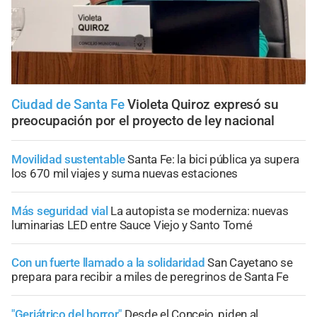
Ciudad de Santa Fe
Violeta Quiroz expresó su
preocupación por el proyecto de ley nacional
Movilidad sustentable
Santa Fe: la bici pública ya supera
los 670 mil viajes y suma nuevas estaciones
Más seguridad vial
La autopista se moderniza: nuevas
luminarias LED entre Sauce Viejo y Santo Tomé
Con un fuerte llamado a la solidaridad
San Cayetano se
prepara para recibir a miles de peregrinos de Santa Fe
"Geriátrico del horror"
Desde el Concejo, piden al