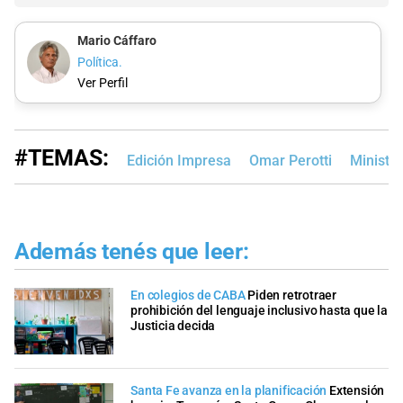
Mario Cáffaro
Política.
Ver Perfil
#TEMAS:
Edición Impresa
Omar Perotti
Ministe
Además tenés que leer:
En colegios de CABA
Piden retrotraer
prohibición del lenguaje inclusivo hasta que la
Justicia decida
Santa Fe avanza en la planificación
Extensión