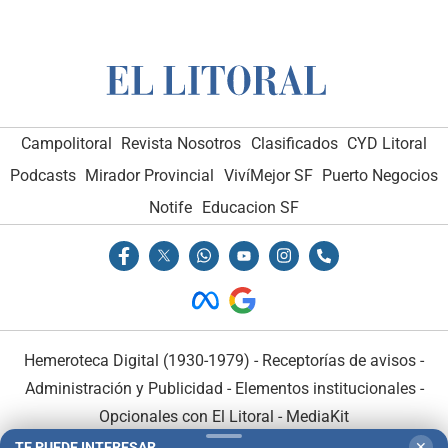
Campolitoral
Revista Nosotros
Clasificados
CYD Litoral
Podcasts
Mirador Provincial
VivíMejor SF
Puerto Negocios
Notife
Educacion SF
Hemeroteca Digital (1930-1979)
-
Receptorías de avisos
-
Administración y Publicidad
-
Elementos institucionales
-
Opcionales con El Litoral
-
MediaKit
TE PUEDE INTERESAR
✕