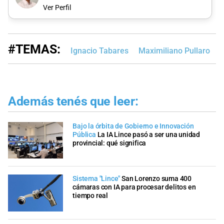
Ver Perfil
#TEMAS:
Ignacio Tabares
Maximiliano Pullaro
B
Además tenés que leer:
Bajo la órbita de Gobierno e Innovación
Pública
La IA Lince pasó a ser una unidad
provincial: qué significa
Sistema "Lince"
San Lorenzo suma 400
cámaras con IA para procesar delitos en
tiempo real