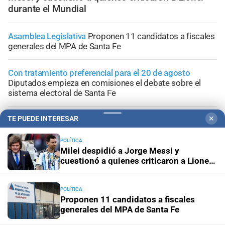
durante el Mundial
Asamblea Legislativa
Proponen 11 candidatos a fiscales
generales del MPA de Santa Fe
Con tratamiento preferencial para el 20 de agosto
Diputados empieza en comisiones el debate sobre el
sistema electoral de Santa Fe
Segundo encuentro de Estamos a Tiempo
Tres
TE PUEDE INTERESAR
✕
dirigentes radicales santafesinos entre los firmantes de
"Apurar el Paso"
POLÍTICA
Milei despidió a Jorge Messi y
cuestionó a quienes criticaron a Lionel
Jornada de Internacionalización
La adaptación climática:
durante el Mundial
un desafío integral para Santa Fe y el sur global
POLÍTICA
Proponen 11 candidatos a fiscales
generales del MPA de Santa Fe