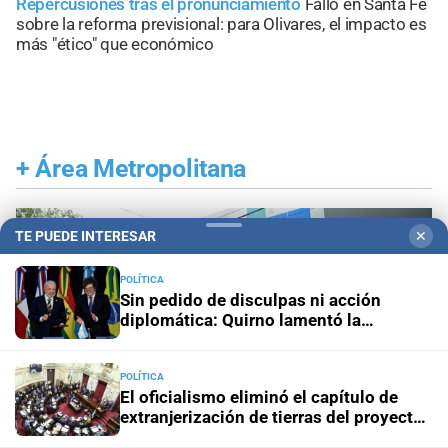
Repercusiones tras el pronunciamiento
Fallo en Santa Fe
sobre la reforma previsional: para Olivares, el impacto es
más "ético" que económico
+
Área Metropolitana
TE PUEDE INTERESAR
✕
POLÍTICA
Sin pedido de disculpas ni acción
diplomática: Quirno lamentó la
“decisión unilateral de Brasil”
POLÍTICA
El oficialismo eliminó el capítulo de
extranjerización de tierras del proyecto
de propiedad privada