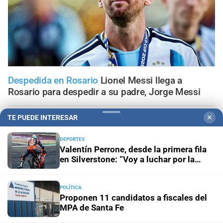
Despedida en Rosario
Lionel Messi llega a
Rosario para despedir a su padre, Jorge Messi
TE PUEDE INTERESAR
✕
Este viernes
Frente al costo de vivir en Rosario, la UNR
pone en marcha una planta pública de alimentos
DEPORTES
Valentín Perrone, desde la primera fila
Panorama astrológico
Horóscopo de hoy 8 de agosto de
en Silverstone: “Voy a luchar por la
2026
victoria”
POLÍTICA
Horóscopo del día
Horóscopo de hoy para Piscis: 08 de
Proponen 11 candidatos a fiscales del
agosto de 2026
MPA de Santa Fe